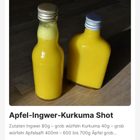
Apfel-Ingwer-Kurkuma Shot
Zutaten Ingwer 80g – grob würfeln Kurkuma 40g – grob
würfeln Apfelsaft 400ml – 600 bis 700g Äpfel grob
entsaften Zitronensaft 2TL Olivenöl 1/2TL Pfeffer