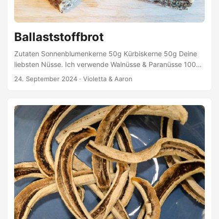
Ballaststoffbrot
Zutaten Sonnenblumenkerne 50g Kürbiskerne 50g Deine
liebsten Nüsse. Ich verwende Walnüsse & Paranüsse 100g
– zerkleinern Leinsamen (geschrotet) 100g – schroten
24. September 2024
·
Violetta & Aaron
Chia-Samen 4EL Flohsamenschalen 2EL Haferflocken
(glutenfrei) 200g Warmes Wasser 400ml Himalayasalz
1,5TL Kokosöl Zubereitung Alle Zutaten miteinander
vermischen. Backofen vorheizen. Backform mit Kokosöl
einfetten, die Masse hinein geben und bei 200°C für ca. 60
Min. backen.