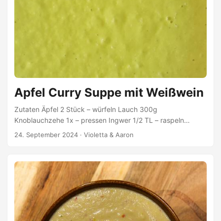
Apfel Curry Suppe mit Weißwein
Zutaten Äpfel 2 Stück – würfeln Lauch 300g
Knoblauchzehe 1x – pressen Ingwer 1/2 TL – raspeln
Gemüsebrühe 500ml Weißwein 25ml Kokosmilch 225ml
24. September 2024
·
Violetta & Aaron
Currypulver 1 TL Zitronensaft 2 TL Himalayasalz & Pfeffer
Zubereitung Äpfel mit Zitronensaft verrühren Äpfel, Lauch
und Knoblauch leicht braun anbraten Curry und Ingwer
hinzugeben und kurz mit anbraten, bis die Gewürze
anfange zu duften Mit Weißwein ablöschen Gemüsebrühe
und Kokosmilch hinzugeben und 15 Min. köcheln ...