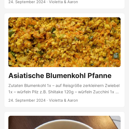
24. September 2024
·
Violetta & Aaron
Messerspitze Zubereitung Alle Zutaten in einen
Mixer/Entsafter geben und mixen/entsaften. Die Mischung
durch ein Sieb oder Passiertuch geben und die Flüssigkeit
(Shot) auffangen. Info Ich verwende ein Entsafter (Slow
Juicer) statt Mixer. Daher muss ich die Mischung nicht
extra sieben.
Asiatische Blumenkohl Pfanne
Zutaten Blumenkohl 1x – auf Reisgröße zerkleinern Zwiebel
1x – würfeln Pilz z.B. Shiitake 120g – würfeln Zucchini 1x –
würfeln Karotte 1x – raspeln Knoblauchzehe 2x – pressen
24. September 2024
·
Violetta & Aaron
Ingwer 1/2 TL – raspeln Kurkumapulver 1/2 TL Kokos
Aminos Würzsauce (Soja Alternative) 3 EL Kokosöl 2 EL
Himalayasalz & Pfeffer Zubereitung Zwiebel in Kokosöl
andünsten Pilze, Zucchini & Karotten dazu geben und