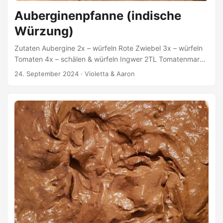
Auberginenpfanne (indische
Würzung)
Zutaten Aubergine 2x – würfeln Rote Zwiebel 3x – würfeln
Tomaten 4x – schälen & würfeln Ingwer 2TL Tomatenmark
1EL Dattelmus 1-2EL Garam Masala 2TL Kurkuma Pulver
24. September 2024
·
Violetta & Aaron
1TL Kreuzkümmelsamen 2TL – mahlen Chiliflocken 1/2TL
Pfeffer 1/2TL Kokosmilch 300ml Himalayasalz Olivenöl
Zubereitung Aubergine & Zwiebel in Olivenöl leicht braun
anbraten. Tomaten dazu geben und solange mit anbraten,
bis die hälfte der Tomaten sich aufgelöst haben.
Tomatenmark, Ingwer, Garam Masala, Kurkuma Pulver,
Kreuszkümmel, Chiliflocken & Pfeffer dazu geben und kurz
mit anbraten bzw. bis die Gewürze anfangen zu duften. ...