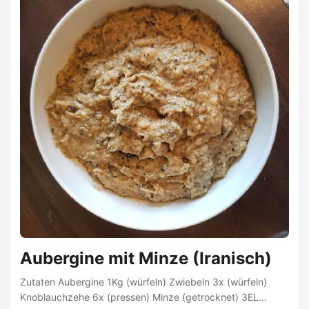
leicht braun anbraten Knoblauch, Ingwer und
Kurkumapulver dazu geben und kurz mit anbraten. ...
Aubergine mit Minze (Iranisch)
Zutaten Aubergine 1Kg (würfeln) Zwiebeln 3x (würfeln)
Knoblauchzehe 6x (pressen) Minze (getrocknet) 3EL