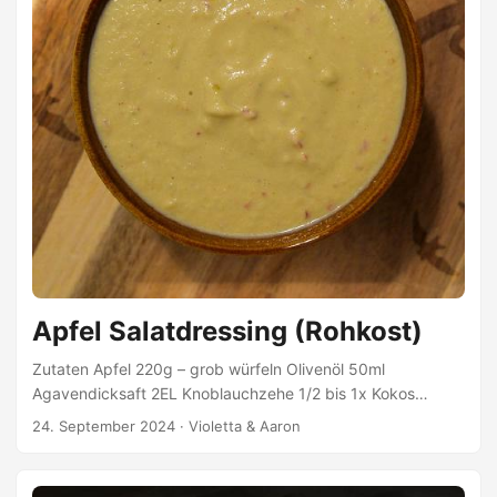
Apfel Salatdressing (Rohkost)
Zutaten Apfel 220g – grob würfeln Olivenöl 50ml
Agavendicksaft 2EL Knoblauchzehe 1/2 bis 1x Kokos
Aminos Würzsauce (Soja Alternative) 1EL Mandelmus 30ml
24. September 2024
·
Violetta & Aaron
Cayennepfeffer Prise Zitronensaft 1TL Zubereitung Alle
Zutaten miteinander fein pürieren