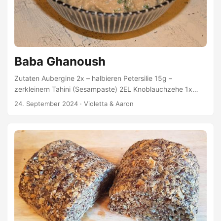
Baba Ghanoush
Zutaten Aubergine 2x – halbieren Petersilie 15g –
zerkleinern Tahini (Sesampaste) 2EL Knoblauchzehe 1x
Zitronensaft 3TL Olivenöl 2EL Kreuzkümmelsamen 0,5TL –
24. September 2024
·
Violetta & Aaron
mahlen Himalayasalz 1TL Pfeffer 1TL Zubereitung
Auberginen-Hälften im Backofen bei 200 Grad für ca. 50
Minuten backen bzw. bis die Auberginen schrumplig
werden. Anschließend das Innere der Aubergine
entnehmen. Die trockene Haut wird nicht weiter benötigt.
Alle Zutaten bis auf die Petersilie zu den Auberginen geben
und miteinander fein pürieren. ...