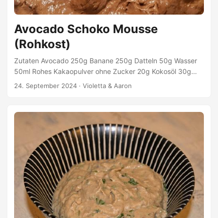
Avocado Schoko Mousse
(Rohkost)
Zutaten Avocado 250g Banane 250g Datteln 50g Wasser
50ml Rohes Kakaopulver ohne Zucker 20g Kokosöl 30g
(verflüssigen) Zubereitung Datteln und Wasser mit einem
24. September 2024
·
Violetta & Aaron
Pürierstab zu Dattelmus pürieren. Die restlichen Zutaten
dazugeben und mit dem Pürierstab pürieren. Die Mischung
kalt stellen.