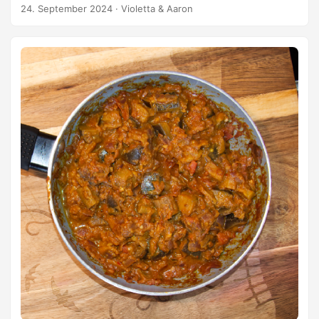
(zerkleinern) Olivenöl Himalayasalz Zubereitung
24. September 2024
·
Violetta & Aaron
Auberginen mit Olivenöl beträufeln, auf ein Backblech
geben und leicht braun anbraten/backen. Parallel dazu die
Zwiebeln in Olivenöl leicht braun anbraten. Knoblauch &
getrocknete Minze zu den Zwiebeln geben und kurz mit
anbraten. Alle Zutaten mit einem Pürierstab fein pürieren.
Mit Himalayasalz abschmecken. Kein Pfeffer. Info Ich
verwende die Auberginensorte: Violetta di Firenze.