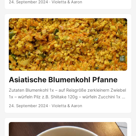
24. September 2024
·
Violetta & Aaron
Messerspitze Zubereitung Alle Zutaten in einen
Mixer/Entsafter geben und mixen/entsaften. Die Mischung
durch ein Sieb oder Passiertuch geben und die Flüssigkeit
(Shot) auffangen. Info Ich verwende ein Entsafter (Slow
Juicer) statt Mixer. Daher muss ich die Mischung nicht
extra sieben.
Asiatische Blumenkohl Pfanne
Zutaten Blumenkohl 1x – auf Reisgröße zerkleinern Zwiebel
1x – würfeln Pilz z.B. Shiitake 120g – würfeln Zucchini 1x –
würfeln Karotte 1x – raspeln Knoblauchzehe 2x – pressen
24. September 2024
·
Violetta & Aaron
Ingwer 1/2 TL – raspeln Kurkumapulver 1/2 TL Kokos
Aminos Würzsauce (Soja Alternative) 3 EL Kokosöl 2 EL
Himalayasalz & Pfeffer Zubereitung Zwiebel in Kokosöl
andünsten Pilze, Zucchini & Karotten dazu geben und