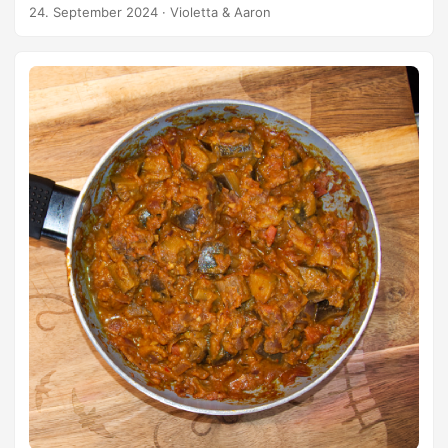
(zerkleinern) Olivenöl Himalayasalz Zubereitung
24. September 2024
·
Violetta & Aaron
Auberginen mit Olivenöl beträufeln, auf ein Backblech
geben und leicht braun anbraten/backen. Parallel dazu die
Zwiebeln in Olivenöl leicht braun anbraten. Knoblauch &
getrocknete Minze zu den Zwiebeln geben und kurz mit
anbraten. Alle Zutaten mit einem Pürierstab fein pürieren.
Mit Himalayasalz abschmecken. Kein Pfeffer. Info Ich
verwende die Auberginensorte: Violetta di Firenze.