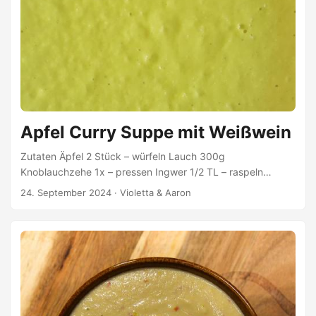
Apfel Curry Suppe mit Weißwein
Zutaten Äpfel 2 Stück – würfeln Lauch 300g
Knoblauchzehe 1x – pressen Ingwer 1/2 TL – raspeln
Gemüsebrühe 500ml Weißwein 25ml Kokosmilch 225ml
24. September 2024
·
Violetta & Aaron
Currypulver 1 TL Zitronensaft 2 TL Himalayasalz & Pfeffer
Zubereitung Äpfel mit Zitronensaft verrühren Äpfel, Lauch
und Knoblauch leicht braun anbraten Curry und Ingwer
hinzugeben und kurz mit anbraten, bis die Gewürze
anfange zu duften Mit Weißwein ablöschen Gemüsebrühe
und Kokosmilch hinzugeben und 15 Min. köcheln ...