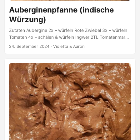
Auberginenpfanne (indische
Würzung)
Zutaten Aubergine 2x – würfeln Rote Zwiebel 3x – würfeln
Tomaten 4x – schälen & würfeln Ingwer 2TL Tomatenmark
1EL Dattelmus 1-2EL Garam Masala 2TL Kurkuma Pulver
24. September 2024
·
Violetta & Aaron
1TL Kreuzkümmelsamen 2TL – mahlen Chiliflocken 1/2TL
Pfeffer 1/2TL Kokosmilch 300ml Himalayasalz Olivenöl
Zubereitung Aubergine & Zwiebel in Olivenöl leicht braun
anbraten. Tomaten dazu geben und solange mit anbraten,
bis die hälfte der Tomaten sich aufgelöst haben.
Tomatenmark, Ingwer, Garam Masala, Kurkuma Pulver,
Kreuszkümmel, Chiliflocken & Pfeffer dazu geben und kurz
mit anbraten bzw. bis die Gewürze anfangen zu duften. ...