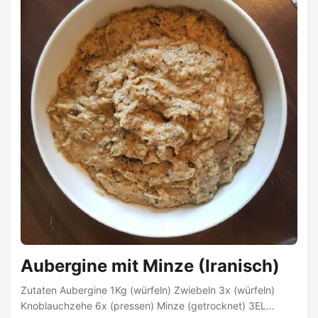
leicht braun anbraten Knoblauch, Ingwer und
Kurkumapulver dazu geben und kurz mit anbraten. ...
Aubergine mit Minze (Iranisch)
Zutaten Aubergine 1Kg (würfeln) Zwiebeln 3x (würfeln)
Knoblauchzehe 6x (pressen) Minze (getrocknet) 3EL