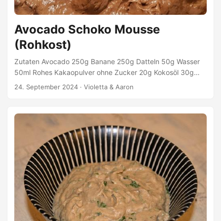
Avocado Schoko Mousse
(Rohkost)
Zutaten Avocado 250g Banane 250g Datteln 50g Wasser
50ml Rohes Kakaopulver ohne Zucker 20g Kokosöl 30g
(verflüssigen) Zubereitung Datteln und Wasser mit einem
24. September 2024
·
Violetta & Aaron
Pürierstab zu Dattelmus pürieren. Die restlichen Zutaten
dazugeben und mit dem Pürierstab pürieren. Die Mischung
kalt stellen.