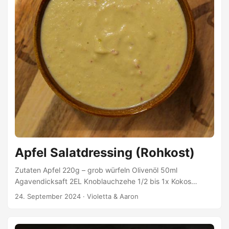
Apfel Salatdressing (Rohkost)
Zutaten Apfel 220g – grob würfeln Olivenöl 50ml
Agavendicksaft 2EL Knoblauchzehe 1/2 bis 1x Kokos
Aminos Würzsauce (Soja Alternative) 1EL Mandelmus 30ml
24. September 2024
·
Violetta & Aaron
Cayennepfeffer Prise Zitronensaft 1TL Zubereitung Alle
Zutaten miteinander fein pürieren