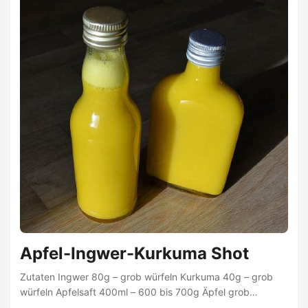
Apfel-Ingwer-Kurkuma Shot
Zutaten Ingwer 80g – grob würfeln Kurkuma 40g – grob
würfeln Apfelsaft 400ml – 600 bis 700g Äpfel grob
entsaften Zitronensaft 2TL Olivenöl 1/2TL Pfeffer