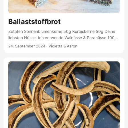
Ballaststoffbrot
Zutaten Sonnenblumenkerne 50g Kürbiskerne 50g Deine
liebsten Nüsse. Ich verwende Walnüsse & Paranüsse 100g
– zerkleinern Leinsamen (geschrotet) 100g – schroten
24. September 2024
·
Violetta & Aaron
Chia-Samen 4EL Flohsamenschalen 2EL Haferflocken
(glutenfrei) 200g Warmes Wasser 400ml Himalayasalz
1,5TL Kokosöl Zubereitung Alle Zutaten miteinander
vermischen. Backofen vorheizen. Backform mit Kokosöl
einfetten, die Masse hinein geben und bei 200°C für ca. 60
Min. backen.