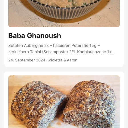
Baba Ghanoush
Zutaten Aubergine 2x – halbieren Petersilie 15g –
zerkleinern Tahini (Sesampaste) 2EL Knoblauchzehe 1x
Zitronensaft 3TL Olivenöl 2EL Kreuzkümmelsamen 0,5TL –
24. September 2024
·
Violetta & Aaron
mahlen Himalayasalz 1TL Pfeffer 1TL Zubereitung
Auberginen-Hälften im Backofen bei 200 Grad für ca. 50
Minuten backen bzw. bis die Auberginen schrumplig
werden. Anschließend das Innere der Aubergine
entnehmen. Die trockene Haut wird nicht weiter benötigt.
Alle Zutaten bis auf die Petersilie zu den Auberginen geben
und miteinander fein pürieren. ...